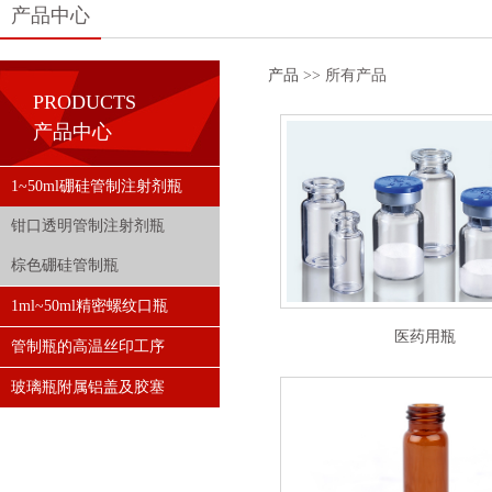
产品中心
产品
>> 所有产品
PRODUCTS
产品中心
1~50ml硼硅管制注射剂瓶
钳口透明管制注射剂瓶
棕色硼硅管制瓶
1ml~50ml精密螺纹口瓶
医药用瓶
管制瓶的高温丝印工序
玻璃瓶附属铝盖及胶塞