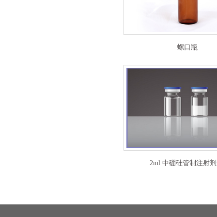
螺口瓶
2ml 中硼硅管制注射